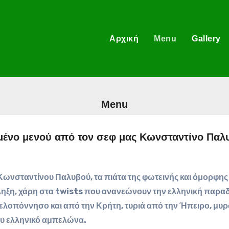
Αρχική
Menu
Gallery
Menu
ένο μενού από τον σεφ μας Κωνσταντίνο Παλυ
 Κωνσταντίνου Παλυβού, τα πιάτα της φωτεινής και όμορφη
πληξη, χάρη στα twists που ανανεώνουν την ελληνική παραδ
ελοπόννησο και από την Κρήτη, τυριά από την Ήπειρο, μυρ
ου ελληνικό αμπελώνα.