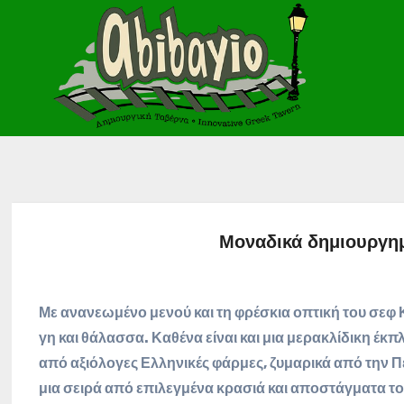
Μοναδικά δημιουργημ
Με ανανεωμένο μενού και τη φρέσκια οπτική του σεφ
γη και θάλασσα. Καθένα είναι και μια μερακλίδικη έκ
από αξιόλογες Ελληνικές φάρμες, ζυμαρικά από την Π
μια σειρά από επιλεγμένα κρασιά και αποστάγματα τ