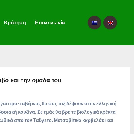
Κράτηση
Επικοινωνία
βό και την ομάδα του
ς γαστρο-ταβέρνας θα σας ταξιδέψουν στην ελληνική
οσιακή κουζίνα. Σε εμάς θα βρείτε βιολογικά κρέατα
ωδικά από τον Ταϋγετο, Μετσοβίτικο καρβελάκι και